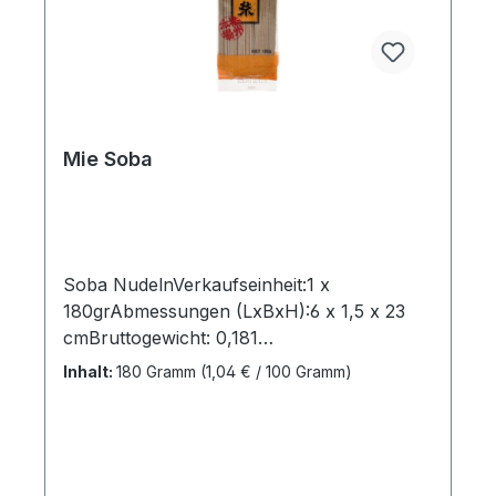
Mie Soba
Soba NudelnVerkaufseinheit:1 x
180grAbmessungen (LxBxH):6 x 1,5 x 23
cmBruttogewicht: 0,181
kgMarkenname:MarutsuneHersteller:Marut
Inhalt:
180 Gramm
(1,04 € / 100 Gramm)
suneHerkunftsland:JapanBestellung per Ka
rton:40 StkAbmessungen (LxBxH): 30 x
20,5 x 15 cmBruttogewicht: 7,8 kgBarcode:
9199999023358"