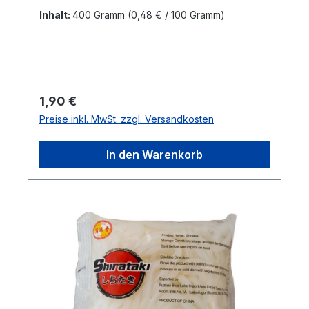
kgMarkenname:City
Inhalt:
400 Gramm
(0,48 € / 100 Gramm)
AromaHersteller:Fuzhou Blue
LakeHerkunftsland:ChinaBestellung per Kar
ton:20 StkAbmessungen (LxBxH): 31,3 x
19,5 x 20,4 cmBruttogewicht: 8,8
kgBarcode: 6922163618226"
Regulärer Preis:
1,90 €
Preise inkl. MwSt. zzgl. Versandkosten
In den Warenkorb