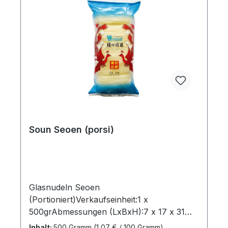
Soun Seoen (porsi)
Glasnudeln Seoen
(Portioniert)Verkaufseinheit:1 x
500grAbmessungen (LxBxH):7 x 17 x 31
cmBruttogewicht: 0,51
Inhalt:
500 Gramm
(1,07 € / 100 Gramm)