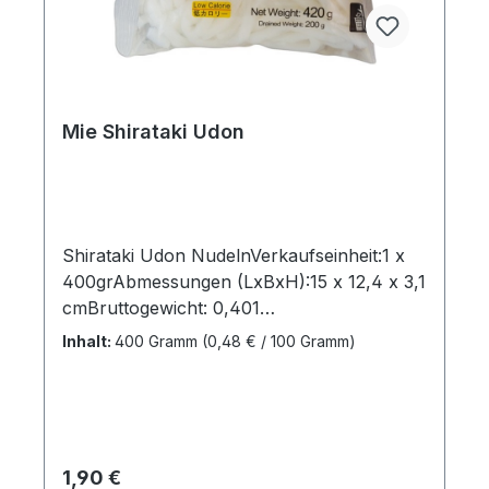
Mie Shirataki Udon
Shirataki Udon NudelnVerkaufseinheit:1 x
400grAbmessungen (LxBxH):15 x 12,4 x 3,1
cmBruttogewicht: 0,401
kgMarkenname:City
Inhalt:
400 Gramm
(0,48 € / 100 Gramm)
AromaHersteller:Fuzhou Blue
LakeHerkunftsland:ChinaBestellung per Kar
ton:20 StkAbmessungen (LxBxH): 31,8 x
21,4 x 20 cmBruttogewicht: 8,545
kgBarcode: 6922163618264"
Regulärer Preis:
1,90 €