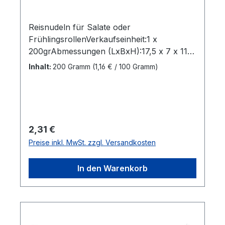
Reisnudeln für Salate oder
FrühlingsrollenVerkaufseinheit:1 x
200grAbmessungen (LxBxH):17,5 x 7 x 11
cmBruttogewicht: 0,21 kgMarkenname:Wai-
Inhalt:
200 Gramm
(1,16 € / 100 Gramm)
WaiHersteller:Thai Preserved Food Factory
Co.,Herkunftsland:IndonesienZutaten:Reis,
WasserGebrauchsanweisung:Legen sie die
Reisnudeln 2 Minuten in kaltes oder
warmes Wasser. Dann abtropfen
Regulärer Preis:
2,31 €
lassen.Bestellung per Karton:40
Preise inkl. MwSt. zzgl. Versandkosten
StkAbmessungen (LxBxH): 44 x 35,5 x
30,5 cmBruttogewicht: 8,85 kgBarcode:
In den Warenkorb
9199999023280"