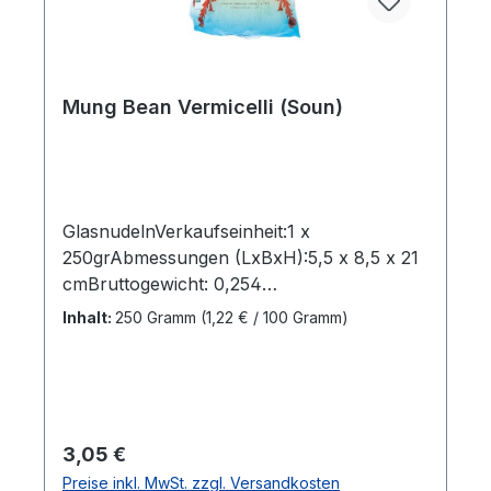
Mung Bean Vermicelli (Soun)
GlasnudelnVerkaufseinheit:1 x
250grAbmessungen (LxBxH):5,5 x 8,5 x 21
cmBruttogewicht: 0,254
kgMarkenname:LongkouHersteller:Yantai
Inhalt:
250 Gramm
(1,22 € / 100 Gramm)
Sereals & OilsImport & Export Co.
Ltd.Herkunftsland:ChinaBestellung per Kart
on:10 StkAbmessungen (LxBxH): 40,5 x
46,5 x 6 cmBruttogewicht: 2,6 kgBarcode:
8717703638585"
Regulärer Preis:
3,05 €
Preise inkl. MwSt. zzgl. Versandkosten