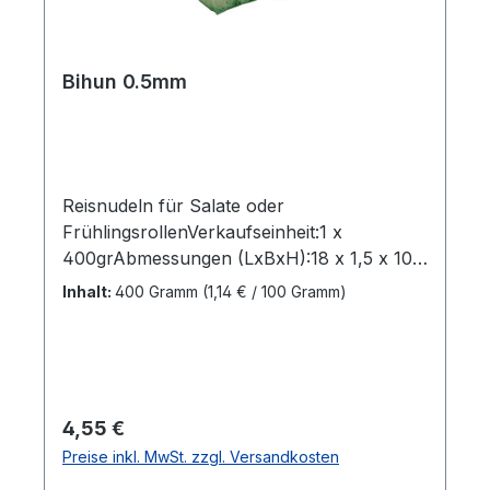
Bihun 0.5mm
Reisnudeln für Salate oder
FrühlingsrollenVerkaufseinheit:1 x
400grAbmessungen (LxBxH):18 x 1,5 x 10
cmBruttogewicht: 0,405
Inhalt:
400 Gramm
(1,14 € / 100 Gramm)
kgMarkenname:Wai-WaiHersteller:Thai
Preserved Food Factory
Co.,Herkunftsland:IndonesienZutaten:Reis,
WasserGebrauchsanweisung:Legen sie die
Reisnudeln 2 Minuten in kaltes oder
Regulärer Preis:
4,55 €
warmes Wasser. Dann abtropfen
Preise inkl. MwSt. zzgl. Versandkosten
lassen.Bestellung per Karton:30