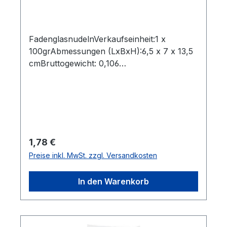
FadenglasnudelnVerkaufseinheit:1 x
100grAbmessungen (LxBxH):6,5 x 7 x 13,5
cmBruttogewicht: 0,106
kgMarkenname:LongkouHersteller:Yantai
Sereals & OilsImport & Export Co.
Ltd.Herkunftsland:ChinaZutaten:Erbstenstär
ke, Maisstärke,
WasserGebrauchsanweisung:In schwach
kochendem Wasser oder Suppe in 3-4
Regulärer Preis:
1,78 €
Minuten essfertigBestellung per Karton:8
Preise inkl. MwSt. zzgl. Versandkosten
StkAbmessungen (LxBxH): 53,5 x 14,5 x
4,5 cmBruttogewicht: 0,835 kgBarcode:
In den Warenkorb
8717703638615"