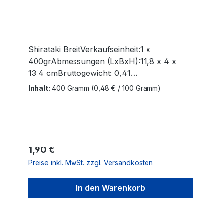
Shirataki BreitVerkaufseinheit:1 x
400grAbmessungen (LxBxH):11,8 x 4 x
13,4 cmBruttogewicht: 0,41
kgMarkenname:City
Inhalt:
400 Gramm
(0,48 € / 100 Gramm)
AromaHersteller:Fuzhou Blue
LakeHerkunftsland:ChinaBestellung per Kar
ton:20 StkAbmessungen (LxBxH): 32 x 19,5
x 20,7 cmBruttogewicht: 8,182 kgBarcode:
6922163618240"
Regulärer Preis:
1,90 €
Preise inkl. MwSt. zzgl. Versandkosten
In den Warenkorb