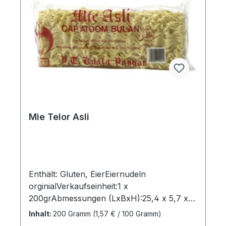
Mie Telor Asli
Enthält: Gluten, EierEiernudeln
orginialVerkaufseinheit:1 x
200grAbmessungen (LxBxH):25,4 x 5,7 x
10,3 cmBruttogewicht: 0,202
Inhalt:
200 Gramm
(1,57 € / 100 Gramm)
kgMarkenname:Atoom BulanHersteller:PT