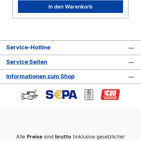
StkAbmessungen (LxBxH): 51,5 x 36,5 x 35
In den Warenkorb
cmBruttogewicht: 13,08 kgBarcode:
8850100003522"
Service-Hotline
Service Seiten
Informationen zum Shop
Alle
Preise
sind
brutto
(inklusive gesetzlicher