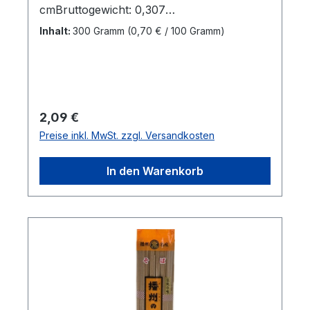
cmBruttogewicht: 0,307
kgMarkenname:AyukoHersteller:ChunsiHer
Inhalt:
300 Gramm
(0,70 € / 100 Gramm)
kunftsland:ChinaBestellung per Karton:16
StkAbmessungen (LxBxH): 18 x 16 x 22,5
cmBruttogewicht: 5,034 kgBarcode:
8720301108787"
Regulärer Preis:
2,09 €
Preise inkl. MwSt. zzgl. Versandkosten
In den Warenkorb