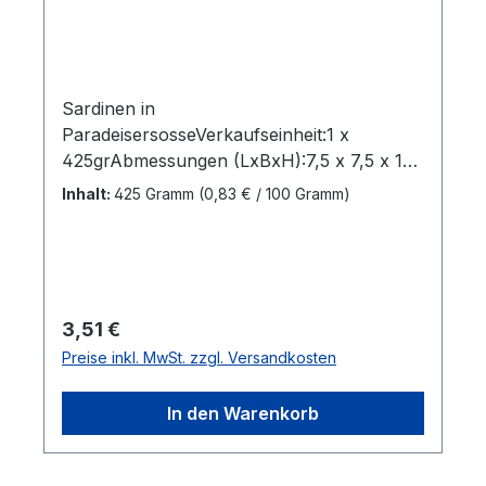
Sardinen in
ParadeisersosseVerkaufseinheit:1 x
425grAbmessungen (LxBxH):7,5 x 7,5 x 11
cmBruttogewicht: 0,492
Inhalt:
425 Gramm
(0,83 € / 100 Gramm)
kgMarkenname:Mega
SardinesHersteller:Ayala Seafoods
CorpHerkunftsland:ThailandBestellung per
Karton:24 StkAbmessungen (LxBxH): 30,2
x 22,6 x 23,2 cmBruttogewicht: 12,108
Regulärer Preis:
3,51 €
kgBarcode: 9199999023198"
Preise inkl. MwSt. zzgl. Versandkosten
In den Warenkorb