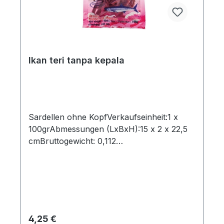
Ikan teri tanpa kepala
Sardellen ohne KopfVerkaufseinheit:1 x
100grAbmessungen (LxBxH):15 x 2 x 22,5
cmBruttogewicht: 0,112
kgMarkenname:BDMPHersteller:BDMPHer
kunftsland:ThailandZutaten:Sardellen
getrocknet, SalzBestellung per Karton:12
StkAbmessungen (LxBxH): 26 x 19,5 x 16,5
cmBruttogewicht: 1,511 kgBarcode:
8851035415923"
Regulärer Preis:
4,25 €