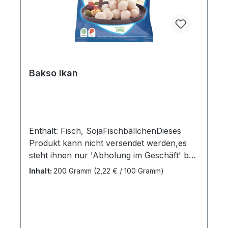
Bakso Ikan
Enthält: Fisch, SojaFischbällchenDieses
Produkt kann nicht versendet werden,es
steht ihnen nur 'Abholung im Geschäft' bei
den 'Versandarten' zur
Inhalt:
200 Gramm
(2,22 € / 100 Gramm)
VerfügungVerkaufseinheit:1 x
200grAbmessungen (LxBxH):16 x 1 x 21
cmBruttogewicht: 0,22
kgMarkenname:Cheong