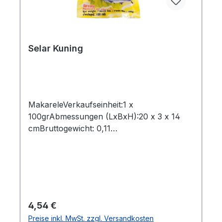
Selar Kuning
MakareleVerkaufseinheit:1 x
100grAbmessungen (LxBxH):20 x 3 x 14
cmBruttogewicht: 0,11
kgMarkenname:BDMPHersteller:BDMPHer
kunftsland:ThailandBestellung per Karton:2
5 StkAbmessungen (LxBxH): 36 x 25 x 16,5
cmBruttogewicht: 3,12 kgBarcode:
8851035433903"
Regulärer Preis:
4,54 €
Preise inkl. MwSt. zzgl. Versandkosten