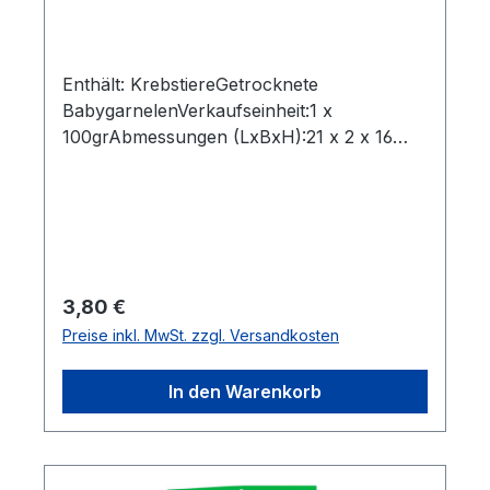
Enthält: KrebstiereGetrocknete
BabygarnelenVerkaufseinheit:1 x
100grAbmessungen (LxBxH):21 x 2 x 16
cmBruttogewicht: 0,11
kgMarkenname:JefiHersteller:JefiHerkunfts
land:ChinaZutaten:Garnelen,
SalzBestellung per Karton:15
StkAbmessungen (LxBxH): 30,5 x 20,5 x 10
cmBruttogewicht: 1,781 kgBarcode:
Regulärer Preis:
3,80 €
9556092108878"
Preise inkl. MwSt. zzgl. Versandkosten
In den Warenkorb