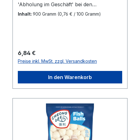
'Abholung im Geschäft' bei den
'Versandarten' zur
Inhalt:
900 Gramm
(0,76 € / 100 Gramm)
VerfügungVerkaufseinheit:1 x
900grAbmessungen (LxBxH):25 x 3 x 36
cmBruttogewicht: 0,94 kgMarkenname:Qian
Sui WangHersteller:Heuschen & Schrouff
OFT
Regulärer Preis:
6,84 €
B.VHerkunftsland:DänemarkBestellung per
Preise inkl. MwSt. zzgl. Versandkosten
Karton:10 StkAbmessungen (LxBxH): 39,5 x
25,5 x 32,5 cmBruttogewicht: 9,74
In den Warenkorb
kgBarcode: 8801015300213"